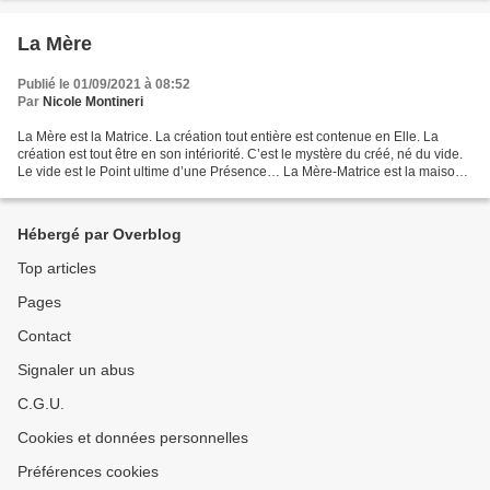
La Mère
Publié le 01/09/2021 à 08:52
Par
Nicole Montineri
La Mère est la Matrice. La création tout entière est contenue en Elle. La
création est tout être en son intériorité. C’est le mystère du créé, né du vide.
Le vide est le Point ultime d’une Présence… La Mère-Matrice est la maison
du Germe divin : au cœur...
Hébergé par Overblog
Top articles
Pages
Contact
Signaler un abus
C.G.U.
Cookies et données personnelles
Préférences cookies