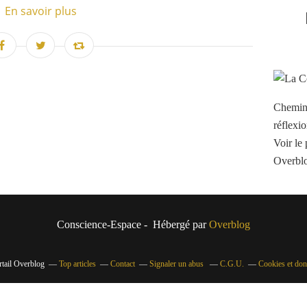
En savoir plus
Chemins
réflexio
Voir le 
Overbl
Conscience-Espace - Hébergé par
Overblog
rtail Overblog
Top articles
Contact
Signaler un abus
C.G.U.
Cookies et don